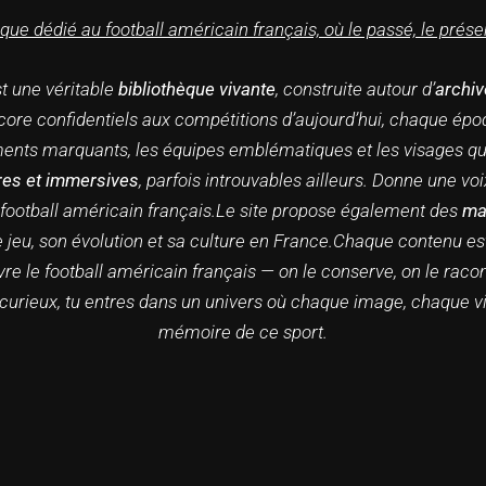
e dédié au football américain français, où le passé, le présen
st une véritable
bibliothèque vivante
, construite autour d’
archiv
core confidentiels aux compétitions d’aujourd’hui, chaque époq
ents marquants, les équipes emblématiques et les visages qui 
res et immersives
, parfois introuvables ailleurs. Donne une vo
football américain français.
Le site propose également des
ma
jeu, son évolution et sa culture en France.
Chaque contenu est 
vre le football américain français — on le conserve, on le raco
curieux, tu entres dans un univers où chaque image, chaque vid
mémoire de ce sport.